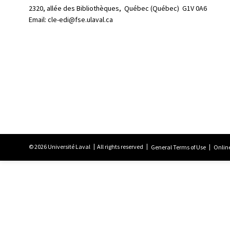
2320, allée des Bibliothèques, 
Québec (Québec)  G1V 0A6
Email:
cle-edi@fse.ulaval.ca
© 2026 Université Laval
All rights reserved
General Terms of Use
Online